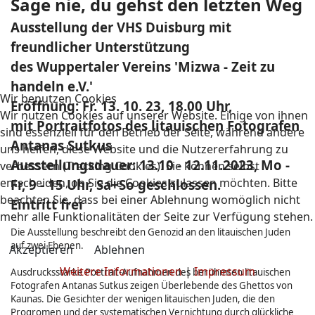
Sage nie, du gehst den letzten Weg
Ausstellung der VHS Duisburg mit
freundlicher Unterstützung
des Wuppertaler Vereins 'Mizwa - Zeit zu
handeln e.V.'
Wir benutzen Cookies
Eröffnung: Fr. 13. 10. 23, 18.00 Uhr,
Wir nutzen Cookies auf unserer Website. Einige von ihnen
mit Portraitfotos des litauischen Fotografen
sind essenziell für den Betrieb der Seite, während andere
Antanas Sutkus
uns helfen, diese Website und die Nutzererfahrung zu
Ausstellungsdauer: 13.10 - 12.11.2023, Mo -
verbessern (Tracking Cookies). Sie können selbst
entscheiden, ob Sie die Cookies zulassen möchten. Bitte
Fr, 9 - 15 Uhr, Sa+So geschlossen.
beachten Sie, dass bei einer Ablehnung womöglich nicht
Eintritt frei
mehr alle Funktionalitäten der Seite zur Verfügung stehen.
Die Ausstellung beschreibt den Genozid an den litauischen Juden
auf zwei Ebenen.
Akzeptieren
Ablehnen
Weitere Informationen
|
Impressum
Ausdrucksstarke Portrait-Aufnahmen des berühmten litauischen
Fotografen Antanas Sutkus zeigen Überlebende des Ghettos von
Kaunas. Die Gesichter der wenigen litauischen Juden, die den
Progromen und der systematischen Vernichtung durch glückliche