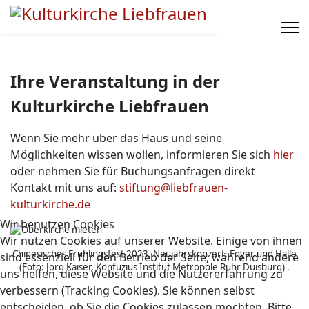
Ihre Veranstaltung in der
Kulturkirche Liebfrauen
Wenn Sie mehr über das Haus und seine
Möglichkeiten wissen wollen, informieren Sie sich
hier
oder nehmen Sie für Buchungsanfragen direkt
Kontakt mit uns auf:
stiftung@liebfrauen-
kulturkirche.de
Wir benutzen Cookies
Wir nutzen Cookies auf unserer Website. Einige von ihnen
Chinesisches Frühlingsfest 2023, Neujahrskonzert, Foyer und Halle
sind essenziell für den Betrieb der Seite, während andere
(Foto: Jörg Kaiser, Konfuzius Institut Metropole Ruhr Duisburg) .
uns helfen, diese Website und die Nutzererfahrung zu
verbessern (Tracking Cookies). Sie können selbst
entscheiden, ob Sie die Cookies zulassen möchten. Bitte