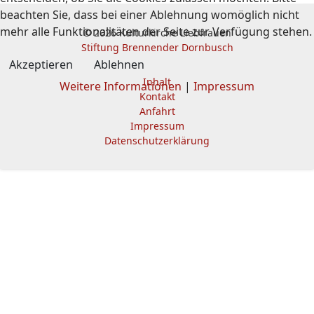
beachten Sie, dass bei einer Ablehnung womöglich nicht
mehr alle Funktionalitäten der Seite zur Verfügung stehen.
© 2026 Kulturkirche Liebfrauen
Stiftung Brennender Dornbusch
Akzeptieren
Ablehnen
Inhalt
Weitere Informationen
|
Impressum
Kontakt
Anfahrt
Impressum
Datenschutzerklärung