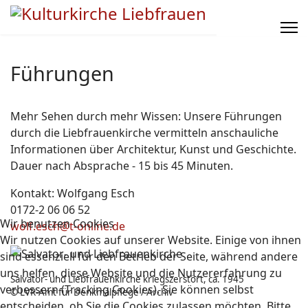
Führungen
Mehr Sehen durch mehr Wissen: Unsere Führungen
durch die Liebfrauenkirche vermitteln anschauliche
Informationen über Architektur, Kunst und Geschichte.
Dauer nach Absprache - 15 bis 45 Minuten.
Kontakt: Wolfgang Esch
0172-2 06 06 52
Wir benutzen Cookies
wolf.esch@t-online.de
Wir nutzen Cookies auf unserer Website. Einige von ihnen
sind essenziell für den Betrieb der Seite, während andere
uns helfen, diese Website und die Nutzererfahrung zu
Salvator- und Liebfrauenkirche kriegszerstört, ca. 1945
verbessern (Tracking Cookies). Sie können selbst
© LVR-Amt für Denkmalpflege / Archiv
entscheiden, ob Sie die Cookies zulassen möchten. Bitte