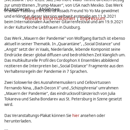
zur umstrittenen „Trump-Mauer“, von USA nach Mexiko. Das Werk
Akzeptieren
Ablehnen
in seiner Fassung mit Cello ist Assads Freund Yo Yo Ma gewidmet
und erklingt in dieser Version weltweit erstmalig am 11.9.2021
Weitere Informationen
|
Impressum
beim Internationalen Aachener Gitarrenfestival und am 19.9.2021
in der Kulturkirche Liebfrauen in Duisburg.
Das Werk „Mauern der Pandemie“ von Wolfgang Bartsch ist ebenso
aktuell in seiner Thematik. In „Quarantäne“, „Social Distance“ und
„Angst“ setzt der in Vaals, Niederlande, lebende Komponist seine
Eindrücke dieser global diffusen und bedrohlichen Zeit klanglich um.
Das multikulturelle Profil des Cordophon X Ensembles abbildend
rezitieren die Interpreten bei „Social Distance“ Fragmente aus den
Verhaltensregeln der Pandemie in 7 Sprachen.
Zwei Solowerke des Ausnahmemusikers und Cellovirtuosen
Fernando Nina, „Bach-Decon X“ und „Schizophrenia“ umrahmen
„Mauern der Pandemie“, das eindrucksvoll tänzerisch von Julia
Tokareva und Sasha Bondarev aus St. Petersburg in Szene gesetzt
wird.
Das Veranstaltungs-Plakat können Sie
hier
ansehen oder
herunterladen.