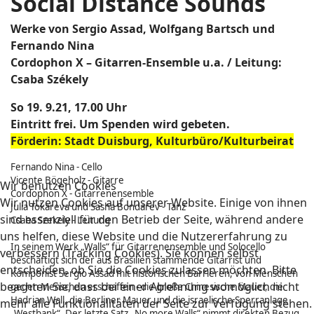
Social Distance Sounds
Werke von Sergio Assad, Wolfgang Bartsch und
Fernando Nina
Cordophon X – Gitarren-Ensemble u.a. / Leitung:
Csaba Székely
So 19. 9.21, 17.00 Uhr
Eintritt frei. Um Spenden wird gebeten.
Förderin: Stadt Duisburg, Kulturbüro/Kulturbeirat
Fernando Nina - Cello
Vicente Bögeholz - Gitarre
Wir benutzen Cookies
Cordophon X - Gitarrenensemble
Wir nutzen Cookies auf unserer Website. Einige von ihnen
Julia Tokareva und Sasha Bondarev - Tanz
sind essenziell für den Betrieb der Seite, während andere
Csaba Szekely - Leitung
uns helfen, diese Website und die Nutzererfahrung zu
In seinem Werk „Walls“ für Gitarrenensemble und Solocello
verbessern (Tracking Cookies). Sie können selbst
beschäftigt sich der aus Brasilien stammende Gitarrist und
entscheiden, ob Sie die Cookies zulassen möchten. Bitte
Komponist Sergio Assad mit historischen Barrieren, von Menschen
beachten Sie, dass bei einer Ablehnung womöglich nicht
gegen Menschen erschaffen - die große Chinesische Mauer, die
Hadrian Wall, die Berliner Mauer und die israelische Sperranlage
mehr alle Funktionalitäten der Seite zur Verfügung stehen.
„Westbank“. Der letzte Satz „No more Walls“ nimmt direkten Bezug