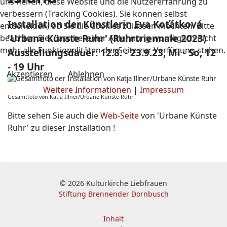
uns helfen, diese Website und die Nutzererfahrung zu
verbessern (Tracking Cookies). Sie können selbst
Installation der Künstlerin Eva Koťátková
entscheiden, ob Sie die Cookies zulassen möchten. Bitte
'Urbane Künste Ruhr' (Ruhrtriennale 2023)
beachten Sie, dass bei einer Ablehnung womöglich nicht
mehr alle Funktionalitäten der Seite zur Verfügung stehen.
Ausstellungsdauer: 12.8. - 23.9.23, Mi - So, 12
- 19 Uhr
Akzeptieren
Ablehnen
Weitere Informationen
|
Impressum
Gesamtfoto von Katja Illner/Urbane Künste Ruhr
Bitte sehen Sie auch die
Web-Seite
von 'Urbane Künste
Ruhr' zu dieser Installation !
© 2026 Kulturkirche Liebfrauen
Stiftung Brennender Dornbusch
Inhalt