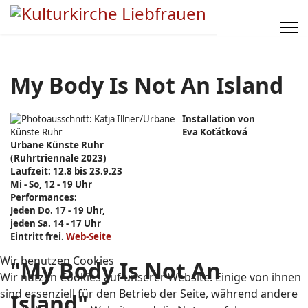
My Body Is Not An Island
Installation von
Eva Koťátková
Urbane Künste Ruhr
(Ruhrtriennale 2023)
Laufzeit: 12.8 bis 23.9.23
Mi - So, 12 - 19 Uhr
Performances:
Jeden Do. 17 - 19 Uhr,
jeden Sa. 14 - 17 Uhr
Eintritt frei.
Web-Seite
Wir benutzen Cookies
"My Body Is Not An
Wir nutzen Cookies auf unserer Website. Einige von ihnen
sind essenziell für den Betrieb der Seite, während andere
Island"