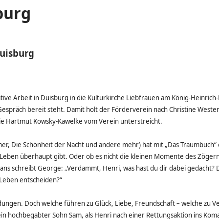
burg
Duisburg
ive Arbeit in Duisburg in die Kulturkirche Liebfrauen am König-Heinrich-P
Gespräch bereit steht. Damit holt der Förderverein nach Christine Wes
 wie Hartmut Kowsky-Kawelke vom Verein unterstreicht.
mer, Die Schönheit der Nacht und andere mehr) hat mit „Das Traumbuch“
kte Leben überhaupt gibt. Oder ob es nicht die kleinen Momente des Zöger
ans schreibt George: „Verdammt, Henri, was hast du dir dabei gedacht? 
n Leben entscheiden?“
ungen. Doch welche führen zu Glück, Liebe, Freundschaft – welche zu Ve
sein hochbegabter Sohn Sam, als Henri nach einer Rettungsaktion ins Kom