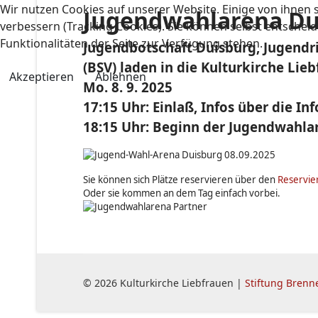
Wir nutzen Cookies auf unserer Website. Einige von ihnen s
Jugendwahlarena Du
verbessern (Tracking Cookies). Sie können selbst entscheid
Funktionalitäten der Seite zur Verfügung stehen.
Jugendbotschaft Duisburg, Jugendr
(BSV) laden in die Kulturkirche Lieb
Akzeptieren
Ablehnen
Mo. 8. 9. 2025
17:15 Uhr: Einlaß, Infos über die 
18:15 Uhr: Beginn der Jugendwahla
Sie können sich Plätze reservieren über den
Reservie
Oder sie kommen an dem Tag einfach vorbei.
© 2026 Kulturkirche Liebfrauen
|
Stiftung Bren