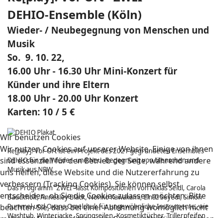
DEHIO-Ensemble (Köln)
Wieder- / Neubegegnung von Menschen und
Musik
So. 9. 10. 22,
16.00 Uhr - 16.30 Uhr Mini-Konzert für
Künder und ihre Eltern
18.00 Uhr - 20.00 Uhr Konzert
Karten: 10 / 5 €
Wir benutzen Cookies
Wir nutzen Cookies auf unserer Website. Einige von ihnen
Re[play]: Vor Ort ist ein Projekt des 2021 gegründeten Ensembles
sind essenziell für den Betrieb der Seite, während andere
DEHIO für die Wieder- und Neu- Begegnung von Menschen und
Musik aus NRW.
uns helfen, diese Website und die Nutzererfahrung zu
verbessern (Tracking Cookies). Sie können selbst
Das Programm “ZWEI” lässt Kompositionen von Niklas Seidl, Carola
entscheiden, ob Sie die Cookies zulassen möchten. Bitte
Bauckholt, Annesley Black, Noriko Kawakami, Elnaz Seyedi, Simon
beachten Sie, dass bei einer Ablehnung womöglich nicht
Rummel und Oxana Omelchuk für ungewöhnliche Instrumente, wie
Washtub, Winterjacke, Springseilen, Kosmetiktücher, Trillerpfeifen