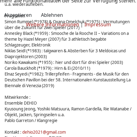
mehr alle Funktionalitäten der Seite zur Verfügung stehen.
u.a. wiederaufleben.
Akzeptieren
Ablehnen
Programm
Simon Rummel (*1978) & Oxana Omelchuk (*1975) : Vermutungen
Weitere Informationen
|
Impressum
über die Zukunft für zwei Spieler (2017)
Annesley Black (*1959) : Smooche de la Rooche II – Variations on a
theme by Hazel Meyer (2007) für 3 athletisch begabte
Schlagzeuger, Elektronik
Niklas Seidl (*1983) : talgwaren & Absterben für 3 Meldoicas und
Diaprojektoren (2003)
Noriko Kawakami (*1955) : hier und dort für drei Spieler (2003)
Carola Bauckholt (*1979) : Hirn & Ei (2010/11)
Elnaz Seyedi (*1982): Trillerpfeifen - Fragments - die Musik für den
Deutschen Pavillon bei der 58. Internationalen Kunstausstellung La
Biennale di Venezia (2019)
Mitwirkende :
Ensemble DEHIO
Kyusoung Jeong, Yoshiki Matsuura, Ramon Gardella, Rie Watanabe /
Objekt, Jacken, Springseilen u.a.
Pablo Garreton / Klangregie
Kontakt :
dehio2021@gmail.com