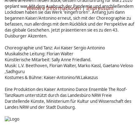
Arbeit an einem neuen Stück, dessen Uraufführung für März 2020
geplant war. Mit dem Ausbruch der Pandemie und anschließendem
Weitere Informationen
|
Impressum
Lockdown haben sie das Werk "eingefroren". Anfang Juni dann
begannen Kaiser/Antonino erneut, sich mit der Choreographie zu
befassen, nun allerdings mit dem Rückblick und der Perspektive auf
das globale Geschehen. Jetzt präsentieren sie es zu den 43.
Duisburger Akzenten.
Choreographie und Tanz: Avi Kaiser Sergio Antonino
Musikalische Leitung: Florian Walter
Künstlerische Mitarbeit: Sally Anne Friedland.
Musik: L.V. Beethoven, Florian Walter, Marko Kassl, Gaetano Veloso
,Sadhguru
Kostumes & Bühne: Kaiser-Antonino/W.Lakaszus
Eine Produktion des Kaiser Antonino Dance Ensemble The Roof-
TanzRaum unterstützt durch das Landesbüro NRW Freie
Darstellende Künste, Ministerium für Kultur und Wissenschaft des
Landes NRW und der Stadt Duisburg.