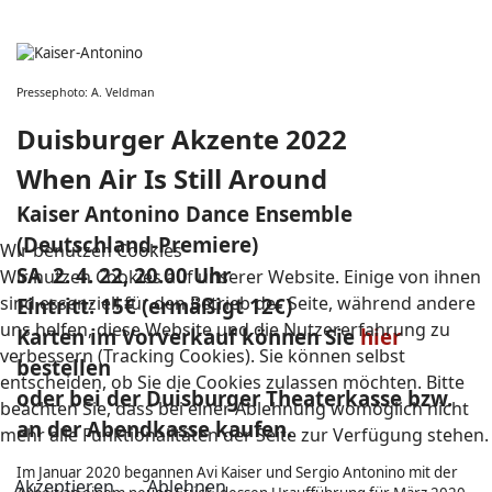
Pressephoto: A. Veldman
Duisburger Akzente 2022
When Air Is Still Around
Kaiser Antonino Dance Ensemble
(Deutschland-Premiere)
Wir benutzen Cookies
SA 2. 4. 22, 20.00 Uhr
Wir nutzen Cookies auf unserer Website. Einige von ihnen
sind essenziell für den Betrieb der Seite, während andere
Eintritt: 15€ (ermäßigt 12€)
uns helfen, diese Website und die Nutzererfahrung zu
Karten im Vorverkauf können Sie
hier
verbessern (Tracking Cookies). Sie können selbst
bestellen
entscheiden, ob Sie die Cookies zulassen möchten. Bitte
oder bei der Duisburger Theaterkasse bzw.
beachten Sie, dass bei einer Ablehnung womöglich nicht
an der Abendkasse kaufen.
mehr alle Funktionalitäten der Seite zur Verfügung stehen.
Im Januar 2020 begannen Avi Kaiser und Sergio Antonino mit der
Akzeptieren
Ablehnen