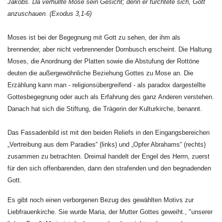
Jakobs. Da verhüllte Mose sein Gesicht; denn er fürchtete sich, Gott
anzuschauen. (Exodus 3,1-6)
Moses ist bei der Begegnung mit Gott zu sehen, der ihm als
brennender, aber nicht verbrennender Dornbusch erscheint. Die Haltung
Moses, die Anordnung der Platten sowie die Abstufung der Rottöne
deuten die außergewöhnliche Beziehung Gottes zu Mose an. Die
Erzählung kann man - religionsübergreifend - als paradox dargestellte
Gottesbegegnung oder auch als Erfahrung des ganz Anderen verstehen.
Danach hat sich die Stiftung, die Trägerin der Kulturkirche, benannt.
Das Fassadenbild ist mit den beiden Reliefs in den Eingangsbereichen
„Vertreibung aus dem Paradies“ (links) und „Opfer Abrahams“ (rechts)
zusammen zu betrachten. Dreimal handelt der Engel des Herrn, zuerst
für den sich offenbarenden, dann den strafenden und den begnadenden
Gott.
Es gibt noch einen verborgenen Bezug des gewählten Motivs zur
Liebfrauenkirche. Sie wurde Maria, der Mutter Gottes geweiht., "unserer