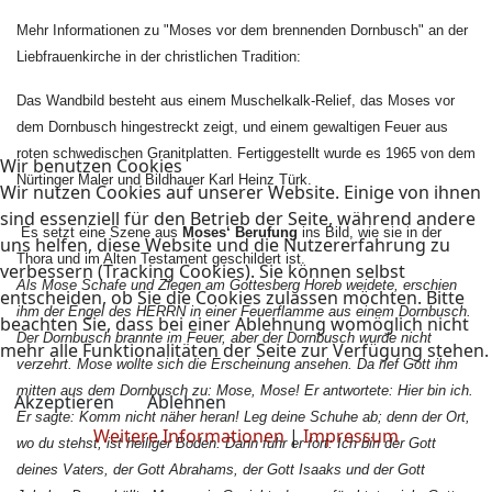
Mehr Informationen zu "Moses vor dem brennenden Dornbusch" an der
Liebfrauenkirche in der christlichen Tradition:
Das Wandbild besteht aus einem Muschelkalk-Relief, das Moses vor
dem Dornbusch hingestreckt zeigt, und einem gewaltigen Feuer aus
roten schwedischen Granitplatten. Fertiggestellt wurde es 1965 von dem
Wir benutzen Cookies
Nürtinger Maler und Bildhauer Karl Heinz Türk.
Wir nutzen Cookies auf unserer Website. Einige von ihnen
sind essenziell für den Betrieb der Seite, während andere
Es setzt eine Szene aus
Moses‘ Berufung
ins Bild, wie sie in der
uns helfen, diese Website und die Nutzererfahrung zu
Thora und im Alten Testament geschildert ist.
verbessern (Tracking Cookies). Sie können selbst
Als Mose Schafe und Ziegen am Gottesberg Horeb weidete, erschien
entscheiden, ob Sie die Cookies zulassen möchten. Bitte
ihm der Engel des HERRN in einer Feuerflamme aus einem Dornbusch.
beachten Sie, dass bei einer Ablehnung womöglich nicht
Der Dornbusch brannte im Feuer, aber der Dornbusch wurde nicht
mehr alle Funktionalitäten der Seite zur Verfügung stehen.
verzehrt. Mose wollte sich die Erscheinung ansehen. Da rief Gott ihm
mitten aus dem Dornbusch zu: Mose, Mose! Er antwortete: Hier bin ich.
Akzeptieren
Ablehnen
Er sagte: Komm nicht näher heran! Leg deine Schuhe ab; denn der Ort,
Weitere Informationen
|
Impressum
wo du stehst, ist heiliger Boden. Dann fuhr er fort: Ich bin der Gott
deines Vaters, der Gott Abrahams, der Gott Isaaks und der Gott