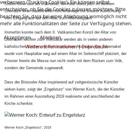
verbessern (Tracking Cookies). Sie können selbst
Stufen höher aus als in Brüssel, der Altar stand jetzt im dunklen
entscheiden, ob Sie die Cookies zulassen möchten. Bitte
Chorraum einer traditionellen Kirchenanlage mit linearer Ausrichtung
beachten Sie, dass bei einer Ablehnung womöglich nicht
vom Eingang aus auf den Altar, zum Allerheiligsten.
mehr alle Funktionalitäten der Seite zur Verfügung stehen.
Immerhin konnte nach dem II. Vatikanischen Konzil der Altar von
Akzeptieren
Ablehnen
Liebfrauen leichter zum Volksaltar werden als in vielen anderen
Weitere Informationen
|
Impressum
katholischen Kirchen mit herkömmlichem Hochaltar. Der Tabernakel
wurde vom Hauptaltar weg auf einem Altar im Seitenschiff platziert, der
Priester feierte die Messe nun nicht mehr mit dem Rücken zum Volk,
sondern der Gemeinde zugewandt.
Dass der Brüsseler Altar inspirierend auf zeitgenössische Künstler
wirken kann, zeigt der „Engelsturz“ von Werner Koch, die der Künstler
im Rahmen einer Ausstellung 2019 realisierte und anschließend der
Kirche schenkte.
Werner Koch „Engelsturz“, 2018