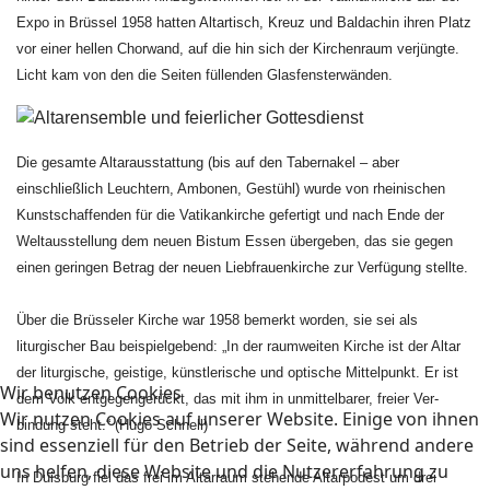
Expo in Brüssel 1958 hatten Altartisch, Kreuz und Baldachin ihren Platz
vor einer hellen Chorwand, auf die hin sich der Kirchenraum verjüngte.
Licht kam von den die Seiten füllenden Glasfensterwänden.
Die gesamte Altarausstattung (bis auf den Tabernakel – aber
einschließlich Leuchtern, Ambonen, Gestühl) wurde von rheinischen
Kunstschaffenden für die Vatikankirche gefertigt und nach Ende der
Weltausstellung dem neuen Bistum Essen übergeben, das sie gegen
einen geringen Betrag der neuen Liebfrauenkirche zur Verfügung stellte.
Über die Brüsseler Kirche war 1958 bemerkt worden, sie sei als
liturgischer Bau beispielgebend: „In der raumweiten Kirche ist der Altar
der liturgische, geistige, künstlerische und optische Mittelpunkt. Er ist
Wir benutzen Cookies
dem Volk entgegen­gerückt, das mit ihm in unmittelbarer, freier Ver­
Wir nutzen Cookies auf unserer Website. Einige von ihnen
bindung steht.“ (Hugo Schnell)
sind essenziell für den Betrieb der Seite, während andere
uns helfen, diese Website und die Nutzererfahrung zu
In Duisburg fiel das frei im Altarraum stehende Altarpodest um drei