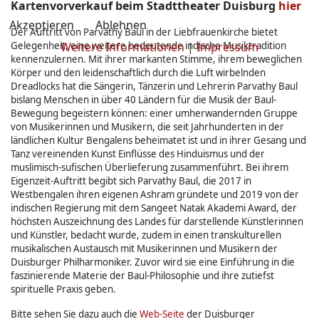
Kartenvorverkauf beim Stadttheater Duisburg
hier
Akzeptieren
Ablehnen
Der Auftritt von Parvathy Baul in der Liebfrauenkirche bietet
Weitere Informationen
|
Impressum
Gelegenheit, eine weitere bedeutende indische Musiktradition
kennenzulernen. Mit ihrer markanten Stimme, ihrem beweglichen
Körper und den leidenschaftlich durch die Luft wirbelnden
Dreadlocks hat die Sängerin, Tänzerin und Lehrerin Parvathy Baul
bislang Menschen in über 40 Ländern für die Musik der Baul-
Bewegung begeistern können: einer umherwandernden Gruppe
von Musikerinnen und Musikern, die seit Jahrhunderten in der
ländlichen Kultur Bengalens beheimatet ist und in ihrer Gesang und
Tanz vereinenden Kunst Einflüsse des Hinduismus und der
muslimisch-sufischen Überlieferung zusammenführt. Bei ihrem
Eigenzeit-Auftritt begibt sich Parvathy Baul, die 2017 in
Westbengalen ihren eigenen Ashram gründete und 2019 von der
indischen Regierung mit dem Sangeet Natak Akademi Award, der
höchsten Auszeichnung des Landes für darstellende Künstlerinnen
und Künstler, bedacht wurde, zudem in einen transkulturellen
musikalischen Austausch mit Musikerinnen und Musikern der
Duisburger Philharmoniker. Zuvor wird sie eine Einführung in die
faszinierende Materie der Baul-Philosophie und ihre zutiefst
spirituelle Praxis geben.
Bitte sehen Sie dazu auch die
Web-Seite
der Duisburger